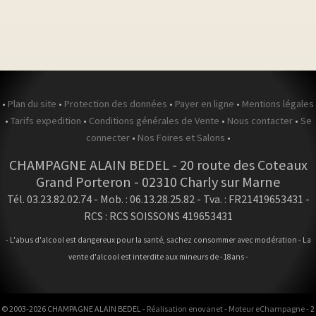
•
Plan du site
•
Protection des données
•
Payer en ligne
•
Mentions légales
•
Tarifs expedition
•
Conditions générales de Vente
•
Nous contacter
•
Se
connecter
•
Nos Foires et Salons
•
CHAMPAGNE ALAIN BEDEL
-
20 route des Coteaux
Grand Porteron -
02310
Charly sur Marne
Tél. 03.23.82.02.74
- Mob. : 06.13.28.25.82 - Tva. : FR21419653431 -
RCS : RCS SOISSONS 419653431
- L'abus d'alcool est dangereux pour la santé, sachez consommer avec modération - La
vente d'alcool est interdite aux mineurs de -18ans -
© 2003-2026 CHAMPAGNE ALAIN BEDEL -
Réalisation enovanet
-
Moteur eChampagne
- 2