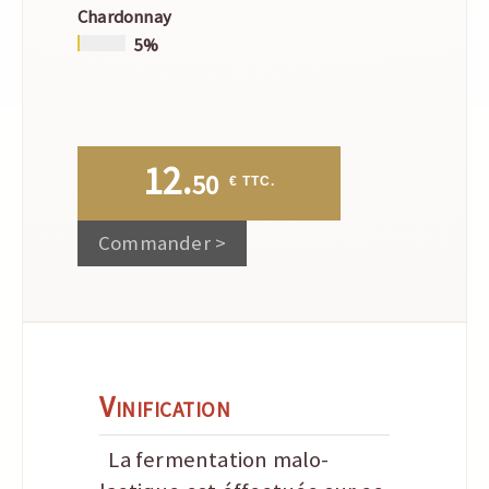
Chardonnay
5%
12.
50
 € TTC.
Commander >
Vinification
La fermentation malo-