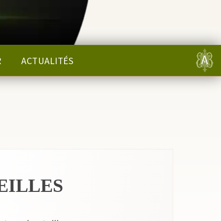
vignoble de Charly-sur-Marne. Entre
paysages exceptionnels, gastronomie,
rencontres avec nos vignerons
passionnés et dégustations de
Champagne, la 8ᵉ édition de la Balade
Pétillante vous promet un week-end
placé sous le signe du partage et de la
convivialité. 📅 Rendez-vous les 10 et 11
octobre 2026 pour une parenthèse
R
ACTUALITÉS
gourmande et pétillante !
EILLES