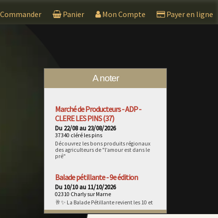
Commander
Panier
Mon Compte
Payer en ligne
A noter
Marché de Producteurs - ADP -
CLERE LES PINS (37)
Du 22/08 au 23/08/2026
37340 cléré les pins
Découvrez les bons produits régionaux
des agriculteurs de "l’amour est dans le
pré"
Balade pétillante - 9e édition
Du 10/10 au 11/10/2026
02310 Charly sur Marne
🥂✨ La Balade Pétillante revient les 10 et
11 octobre 2026 ! Préparez-vous à vivre
une expérience unique au cœur du